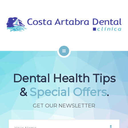
EL EQUIPO
TRATAMIENTOS
CITA ONLINE
CONTACTO
INICIO
LA CLÍNICA
Dental Health Tips
EL EQUIPO
&
Special Offers
.
TRATAMIENTOS
GET OUR NEWSLETTER
CITA ONLINE
CONTACTO