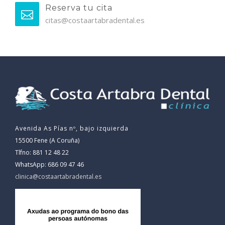
Reserva tu cita
citas@costaartabradental.es
Avenida As Pías nº, bajo izquierda
15500 Fene (A Coruña)
Tlfno: 881 12 48 22
WhatsApp: 686 09 47 46
clinica@costaartabradental.es